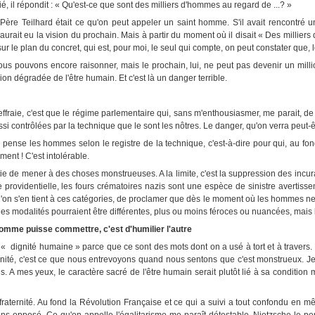
é, il répondit : « Qu'est-ce que sont des milliers d'hommes au regard de ...? »
 le Père Teilhard était ce qu'on peut appeler un saint homme. S'il avait rencontr
 aurait eu la vision du prochain. Mais à partir du moment où il disait « Des millier
ur le plan du concret, qui est, pour moi, le seul qui compte, on peut constater qu
ous pouvons encore raisonner, mais le prochain, lui, ne peut pas devenir un milli
on dégradée de l'être humain. Et c'est là un danger terrible.
m'effraie, c'est que le régime parlementaire qui, sans m'enthousiasmer, me parait,
i contrôlées par la technique que le sont les nôtres. Le danger, qu'on verra peut-ê
 pense les hommes selon le registre de la technique, c'est-à-dire pour qui, au fon
nt ! C'est intolérable.
atie de mener à des choses monstrueuses. A la limite, c'est la suppression des incu
providentielle, les fours crématoires nazis sont une espèce de sinistre averti
si l'on s'en tient à ces catégories, de proclamer que dès le moment où les hommes ne f
à, les modalités pourraient être différentes, plus ou moins féroces ou nuancées, mais
homme puisse commettre, c'est d'humilier l'autre
 « dignité humaine » parce que ce sont des mots dont on a usé à tort et à travers
ité, c'est ce que nous entrevoyons quand nous sentons que c'est monstrueux. Je r
s. A mes yeux, le caractère sacré de l'être humain serait plutôt lié à sa condition mo
fraternité. Au fond la Révolution Française et ce qui a suivi a tout confondu en m