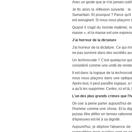
Avec un geste que je n'ai jamais oubli
Je fis alors la réflexion suivante :
Samaritain. Et pourquoi ? Parce qu'il
est aveuglant. Si nous nous plaçons s
Quand il s'agit du monde matériel, n
masse », et la masse est une expressi
J'ai horreur de la dictature
J'ai horreur de la dictature. Ce qui 
ne pas survivre dans des sociétés auss
Un technocrate ? C'est quelqu'un qui
considéré comme une unité de rendeme
Il est dans la logique de la technocr
nous nous plaçons dans une optique 
Après tout, il peut paraître logique, 
a qu'à les supprimer. Certes, ici et l
L'un des plus grands crimes que l'
On ose à peine parler aujourd'hui de
l'homme comme une chose. Et la dign
puisse être défini en termes rationnel
d'épreuves est lié à sa dignité.
Aujourd'hui, je déplore l'absence de 