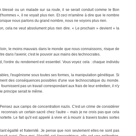
é un blessé ou un malade sur sa route, il se serait conduit comme le Bon
s d'hommes », il ne voyait plus rien. Et ceci m'amène à dire que le nombre
e, lorsque nous parlons du grand nombre, nous ne voyons plus rien.
on, cela ne veut absolument plus rien dire. « Le prochain » devient « la
 de loin, le moins mauvais dans le monde que nous connaissons, risque de
tre dans l'avenir, c'est le pouvoir aux mains des technocrates.
d, l'ordre du rendement est essentiel. Vous voyez cela : chaque individu
rables, l'eugénisme sous toutes ses formes, la manipulation génétique. Si
ssement des conséquences possibles d'une vue technocratique du monde.
ournissent pas un travail correspondant aux frais de leur entretien, il n'y
 le principe serait le même.
. Pensez aux camps de concentration nazis. C'est un crime de considérer
econnais un certain sacré chez l'autre – mais je ne crois pas que cela
rtelle. Le fait qu'il est appelé à vivre et à mourir à travers toutes sortes
êlant égalité et fraternité. Je pense que non seulement elles ne sont pas