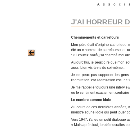
Associ
J'AI HORREUR D
Cheminements et carrefours
Mon père était d'origine catholique, 
été un « homme de carrefours » et, au
: « Écoutez, voilà, j'ai cherché moi 
Aujourd'hui, je peux dire que mon souci
aussi bien vis-à-vis de soi-même...
Je ne peux pas supporter les gens 
l'admiration, car l'admiration est une
Je me rappelle toujours une interview 
eu le sentiment exactement contraire ;
Le nombre comme idole
Au cours de ces dernières années, ma
monstre et une idole qui peut jouer c
Vers 1947, j'ai eu un petit dialogue 
« Mais après tout, les démocraties pop