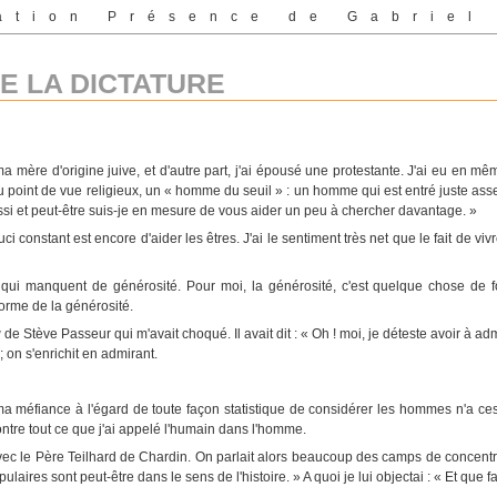
ation Présence de Gabriel
E LA DICTATURE
ma mère d'origine juive, et d'autre part, j'ai épousé une protestante. J'ai eu en 
 point de vue religieux, un « homme du seuil » : un homme qui est entré juste asse
aussi et peut-être suis-je en mesure de vous aider un peu à chercher davantage. »
 constant est encore d'aider les êtres. J'ai le sentiment très net que le fait de vivre 
qui manquent de générosité. Pour moi, la générosité, c'est quelque chose de f
 forme de la générosité.
de Stève Passeur qui m'avait choqué. Il avait dit : « Oh ! moi, je déteste avoir à ad
 on s'enrichit en admirant.
 méfiance à l'égard de toute façon statistique de considérer les hommes n'a cessé
ontre tout ce que j'ai appelé l'humain dans l'homme.
avec le Père Teilhard de Chardin. On parlait alors beaucoup des camps de concentra
ulaires sont peut-être dans le sens de l'histoire. » A quoi je lui objectai : « Et que